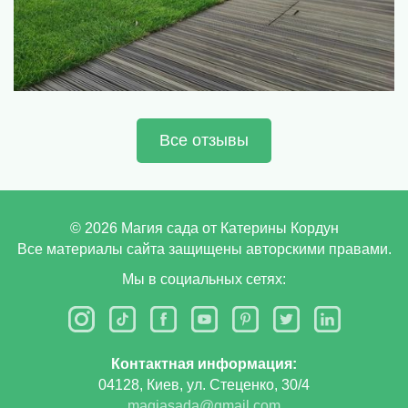
Все отзывы
©
2026
Магия сада от Катерины Кордун
Все материалы сайта защищены авторскими правами.
Мы в социальных сетях:
Контактная информация:
04128, Киев, ул. Стеценко, 30/4
magiasada@gmail.com