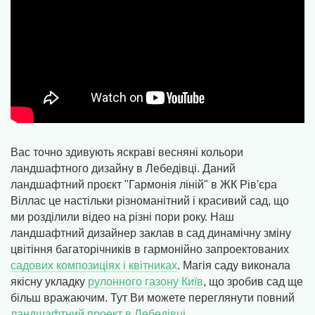
Вас точно здивують яскраві весняні кольори
ландшафтного дизайну в Лебедівці. Даний
ландшафтний проєкт "Гармонія ліній" в ЖК Рів'єра
Віллас це настільки різноманітний і красивий сад, що
ми розділили відео на різні пори року. Наш
ландшафтний дизайнер заклав в сад динамічну зміну
цвітіння багаторічників в гармонійно запроектованих
садових композиціях і квітниках
. Магія саду виконала
якісну укладку
рулонного газону Київ
, що зробив сад ще
більш вражаючим. Тут Ви можете переглянути повний
ландшафтний проект в Лебедівці.