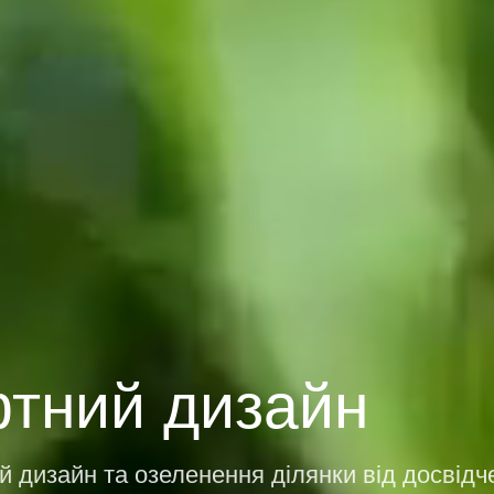
тний дизайн
дизайн та озеленення ділянки від досвідче