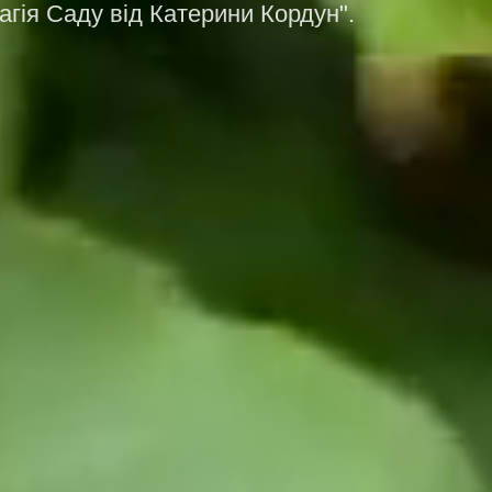
Магія Саду від Катерини Кордун".